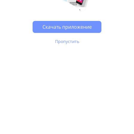
Возможно, у Вас включен блокировщик рекламы, он
может влиять на работу сайта.
Скачать приложение
Пропустить
В Юле используются
рекомендательные технологии