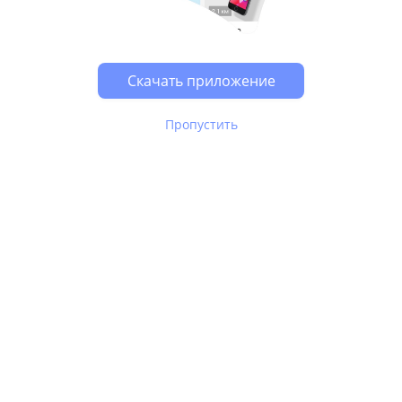
Возможно, у Вас включен блокировщик рекламы, он
может влиять на работу сайта.
Скачать приложение
Пропустить
В Юле используются
рекомендательные технологии