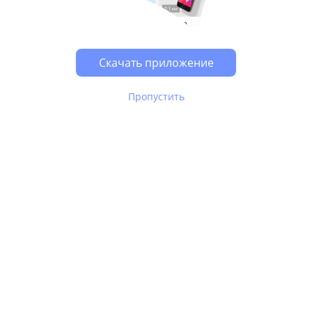
Возможно, у Вас включен блокировщик рекламы, он
может влиять на работу сайта.
Скачать приложение
Пропустить
В Юле используются
рекомендательные технологии