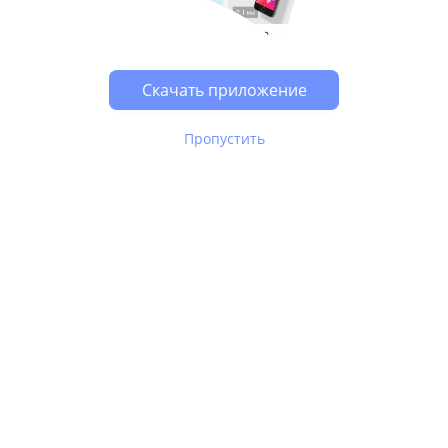
Возможно, у Вас включен блокировщик рекламы, он
может влиять на работу сайта.
Скачать приложение
Пропустить
В Юле используются
рекомендательные технологии