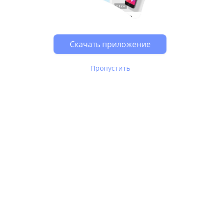
Возможно, у Вас включен блокировщик рекламы, он
может влиять на работу сайта.
Скачать приложение
Пропустить
В Юле используются
рекомендательные технологии