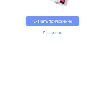
Возможно, у Вас включен блокировщик рекламы, он
может влиять на работу сайта.
Скачать приложение
Пропустить
В Юле используются
рекомендательные технологии