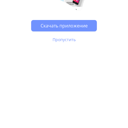
Возможно, у Вас включен блокировщик рекламы, он
может влиять на работу сайта.
Скачать приложение
Пропустить
В Юле используются
рекомендательные технологии