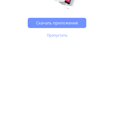
Возможно, у Вас включен блокировщик рекламы, он
может влиять на работу сайта.
Скачать приложение
Пропустить
В Юле используются
рекомендательные технологии