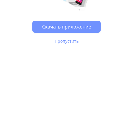
Возможно, у Вас включен блокировщик рекламы, он
может влиять на работу сайта.
Скачать приложение
Пропустить
В Юле используются
рекомендательные технологии