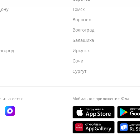
Дону
Томск
Воронеж
Волгоград
Балашиха
вгород
Иркутск
Сочи
Сургут
льных сетях
Мобильное приложение
Юла