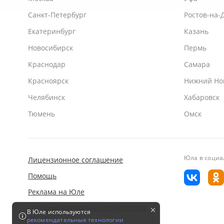
Санкт-Петербург
Ростов-на-
Екатеринбург
Казань
Новосибирск
Пермь
Краснодар
Самара
Красноярск
Нижний Но
Челябинск
Хабаровск
Тюмень
Омск
Юла
в социа
Лицензионное соглашение
Помощь
Реклама на Юле
О рекомендательных технологиях
В Юле используются
рекомендательные технологии