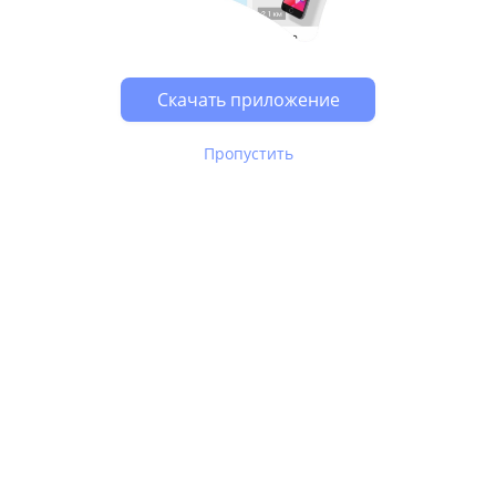
Возможно, у Вас включен блокировщик рекламы, он
может влиять на работу сайта.
Скачать приложение
Пропустить
В Юле используются
рекомендательные технологии