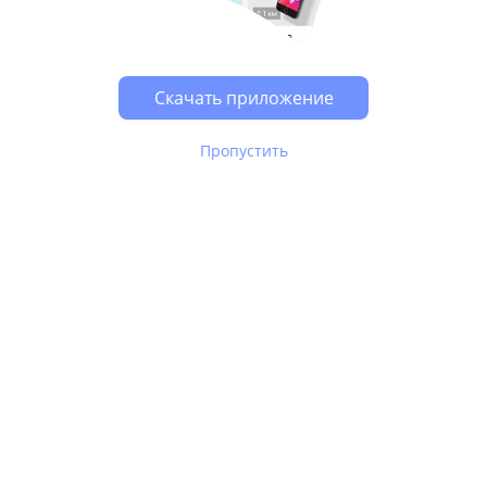
Возможно, у Вас включен блокировщик рекламы, он
может влиять на работу сайта.
Скачать приложение
Пропустить
В Юле используются
рекомендательные технологии