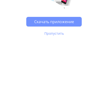
Возможно, у Вас включен блокировщик рекламы, он
может влиять на работу сайта.
Скачать приложение
Пропустить
В Юле используются
рекомендательные технологии