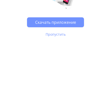
Возможно, у Вас включен блокировщик рекламы, он
может влиять на работу сайта.
Скачать приложение
Пропустить
В Юле используются
рекомендательные технологии