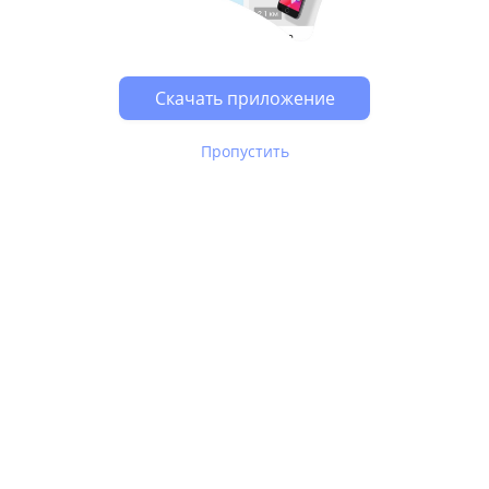
Возможно, у Вас включен блокировщик рекламы, он
может влиять на работу сайта.
Скачать приложение
Пропустить
В Юле используются
рекомендательные технологии