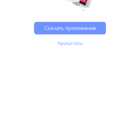
Возможно, у Вас включен блокировщик рекламы, он
может влиять на работу сайта.
Скачать приложение
Пропустить
В Юле используются
рекомендательные технологии