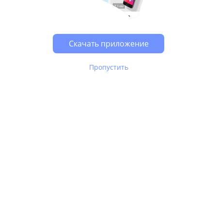
Возможно, у Вас включен блокировщик рекламы, он
может влиять на работу сайта.
Скачать приложение
Пропустить
В Юле используются
рекомендательные технологии