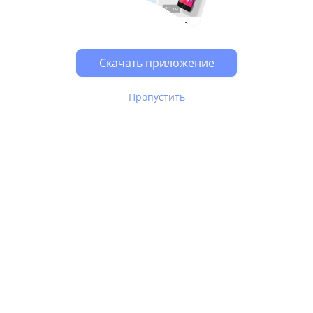
Возможно, у Вас включен блокировщик рекламы, он
может влиять на работу сайта.
Скачать приложение
Пропустить
В Юле используются
рекомендательные технологии