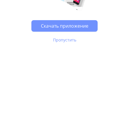
Возможно, у Вас включен блокировщик рекламы, он
может влиять на работу сайта.
Скачать приложение
Пропустить
В Юле используются
рекомендательные технологии