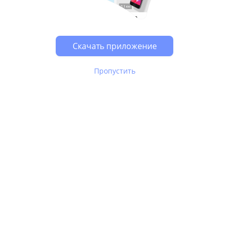
Возможно, у Вас включен блокировщик рекламы, он
может влиять на работу сайта.
Скачать приложение
Пропустить
В Юле используются
рекомендательные технологии