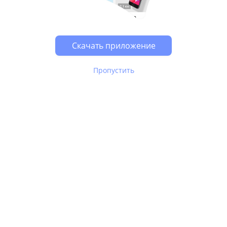
Возможно, у Вас включен блокировщик рекламы, он
может влиять на работу сайта.
Скачать приложение
Пропустить
В Юле используются
рекомендательные технологии