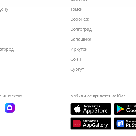
Дону
Томск
Воронеж
Волгоград
Балашиха
вгород
Иркутск
Сочи
Сургут
льных сетях
Мобильное приложение
Юла