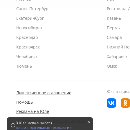
Санкт-Петербург
Ростов-на-
Екатеринбург
Казань
Новосибирск
Пермь
Краснодар
Самара
Красноярск
Нижний Но
Челябинск
Хабаровск
Тюмень
Омск
Юла
в социа
Лицензионное соглашение
Помощь
Реклама на Юле
О рекомендательных технологиях
В Юле используются
рекомендательные технологии