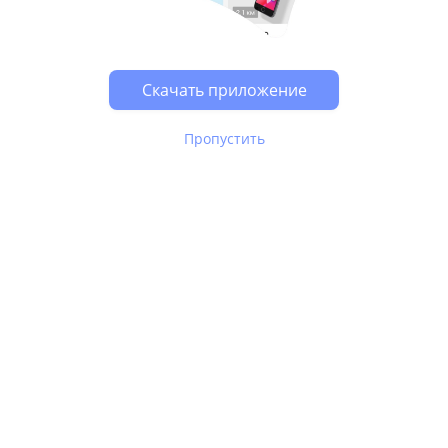
Возможно, у Вас включен блокировщик рекламы, он
может влиять на работу сайта.
Скачать приложение
Пропустить
В Юле используются
рекомендательные технологии