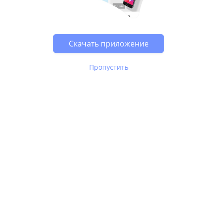
Возможно, у Вас включен блокировщик рекламы, он
может влиять на работу сайта.
Скачать приложение
Пропустить
В Юле используются
рекомендательные технологии