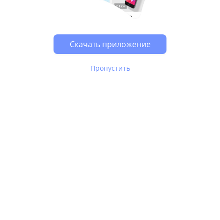
Возможно, у Вас включен блокировщик рекламы, он
может влиять на работу сайта.
Скачать приложение
Пропустить
В Юле используются
рекомендательные технологии