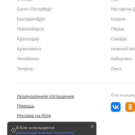
Санкт-Петербург
Ростов-на-
Екатеринбург
Казань
Новосибирск
Пермь
Краснодар
Самара
Красноярск
Нижний Но
Челябинск
Хабаровск
Тюмень
Омск
Юла
в социа
Лицензионное соглашение
Помощь
Реклама на Юле
О рекомендательных технологиях
В Юле используются
рекомендательные технологии