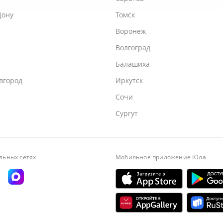
Дону
Томск
Воронеж
Волгоград
Балашиха
вгород
Иркутск
Сочи
Сургут
льных сетях
Мобильное приложение
Юла