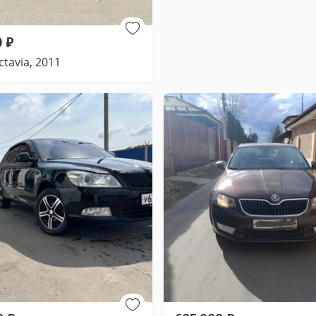
0
₽
tavia, 2011