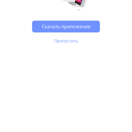
Возможно, у Вас включен блокировщик рекламы, он
может влиять на работу сайта.
Скачать приложение
Пропустить
В Юле используются
рекомендательные технологии