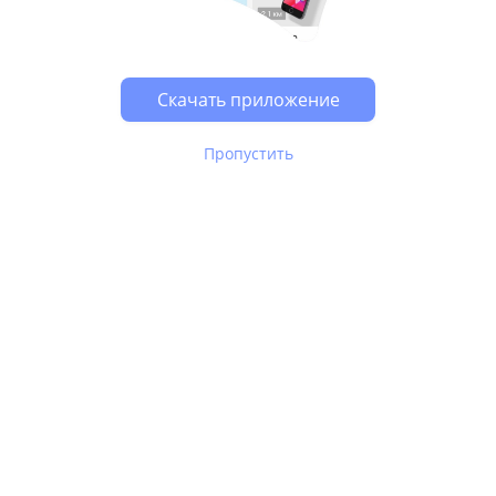
Возможно, у Вас включен блокировщик рекламы, он
может влиять на работу сайта.
Скачать приложение
Пропустить
В Юле используются
рекомендательные технологии