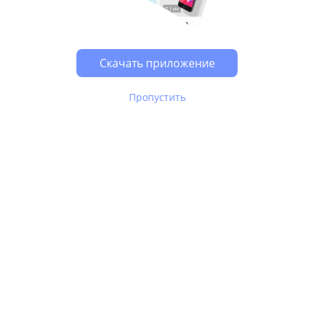
Возможно, у Вас включен блокировщик рекламы, он
может влиять на работу сайта.
Скачать приложение
Пропустить
В Юле используются
рекомендательные технологии