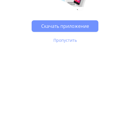
Возможно, у Вас включен блокировщик рекламы, он
может влиять на работу сайта.
Скачать приложение
Пропустить
В Юле используются
рекомендательные технологии