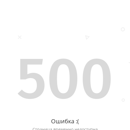
500
Ошибка :(
Страница временно недоступна