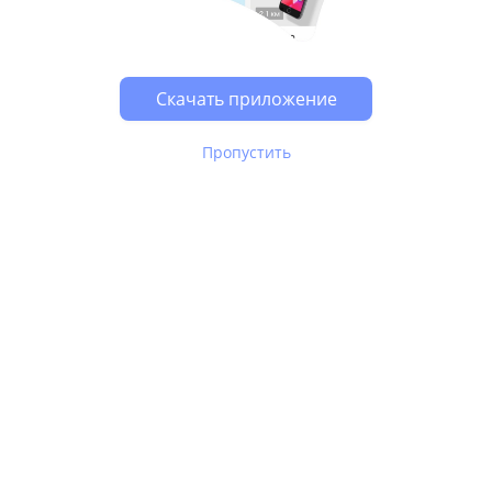
Возможно, у Вас включен блокировщик рекламы, он
может влиять на работу сайта.
Скачать приложение
Пропустить
В Юле используются
рекомендательные технологии