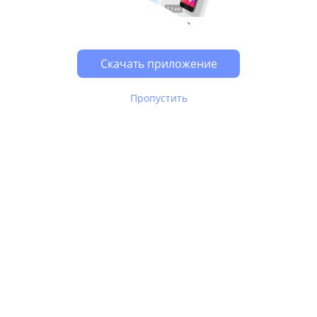
Возможно, у Вас включен блокировщик рекламы, он
может влиять на работу сайта.
Скачать приложение
Пропустить
В Юле используются
рекомендательные технологии