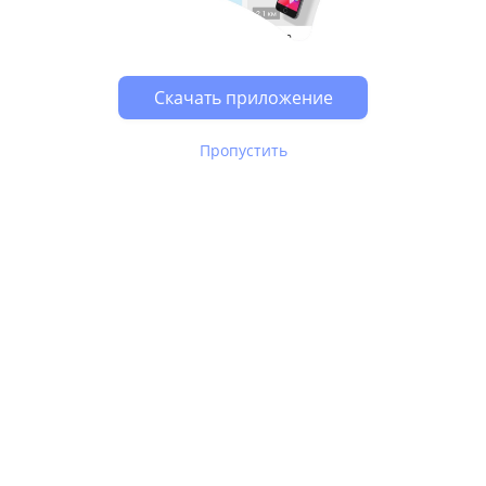
Возможно, у Вас включен блокировщик рекламы, он
может влиять на работу сайта.
Скачать приложение
Пропустить
В Юле используются
рекомендательные технологии