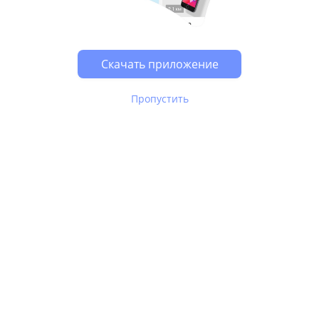
Возможно, у Вас включен блокировщик рекламы, он
может влиять на работу сайта.
Скачать приложение
Пропустить
В Юле используются
рекомендательные технологии