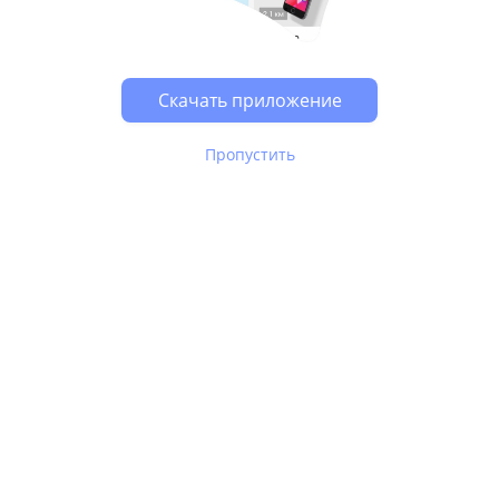
Возможно, у Вас включен блокировщик рекламы, он
может влиять на работу сайта.
Скачать приложение
Пропустить
В Юле используются
рекомендательные технологии