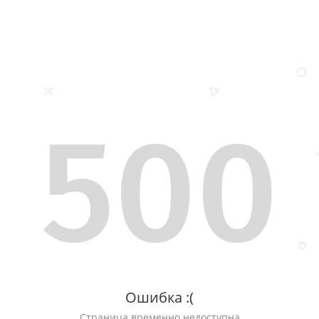
500
Ошибка :(
Страница временно недоступна