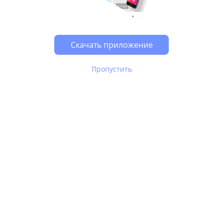
Возможно, у Вас включен блокировщик рекламы, он
может влиять на работу сайта.
Скачать приложение
Пропустить
В Юле используются
рекомендательные технологии