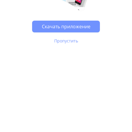
Возможно, у Вас включен блокировщик рекламы, он
может влиять на работу сайта.
Скачать приложение
Пропустить
В Юле используются
рекомендательные технологии