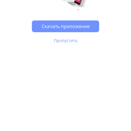
Возможно, у Вас включен блокировщик рекламы, он
может влиять на работу сайта.
Скачать приложение
Пропустить
В Юле используются
рекомендательные технологии