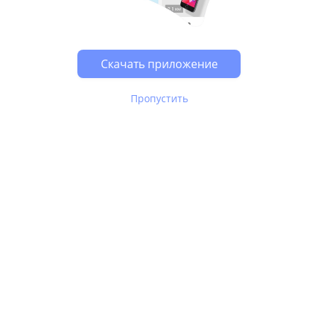
Возможно, у Вас включен блокировщик рекламы, он
может влиять на работу сайта.
Скачать приложение
Пропустить
В Юле используются
рекомендательные технологии