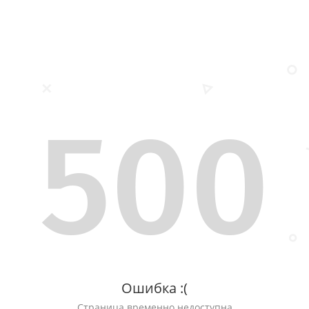
500
Ошибка :(
Страница временно недоступна