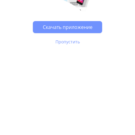
Возможно, у Вас включен блокировщик рекламы, он
может влиять на работу сайта.
Скачать приложение
Пропустить
В Юле используются
рекомендательные технологии