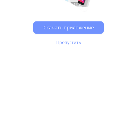
Возможно, у Вас включен блокировщик рекламы, он
может влиять на работу сайта.
Скачать приложение
Пропустить
В Юле используются
рекомендательные технологии