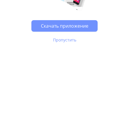
Возможно, у Вас включен блокировщик рекламы, он
может влиять на работу сайта.
Скачать приложение
Пропустить
В Юле используются
рекомендательные технологии