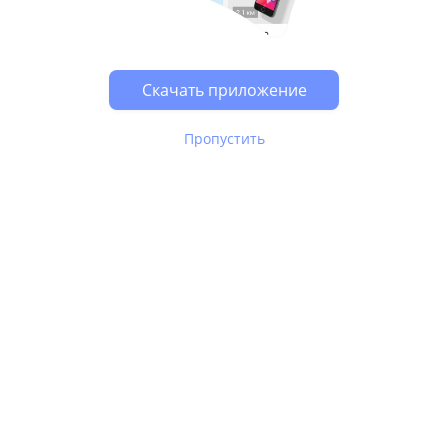
Возможно, у Вас включен блокировщик рекламы, он
может влиять на работу сайта.
Скачать приложение
Пропустить
В Юле используются
рекомендательные технологии