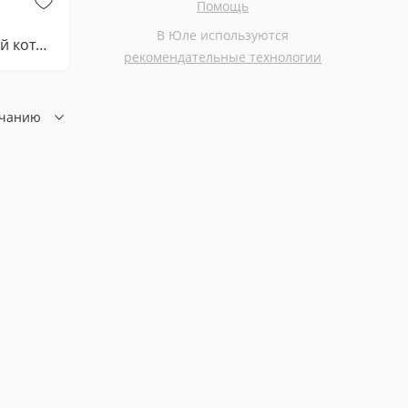
Помощь
Бесплатно
Бесплатно
В Юле используются
Очаровательный котенок ищет дом
Котята в добрые руки
рекомендательные технологии
лчанию