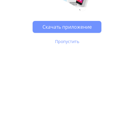
Возможно, у Вас включен блокировщик рекламы, он
может влиять на работу сайта.
Скачать приложение
Пропустить
В Юле используются
рекомендательные технологии