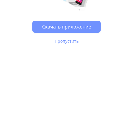
Возможно, у Вас включен блокировщик рекламы, он
может влиять на работу сайта.
Скачать приложение
Пропустить
В Юле используются
рекомендательные технологии