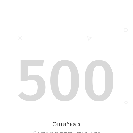
500
Ошибка :(
Страница временно недоступна